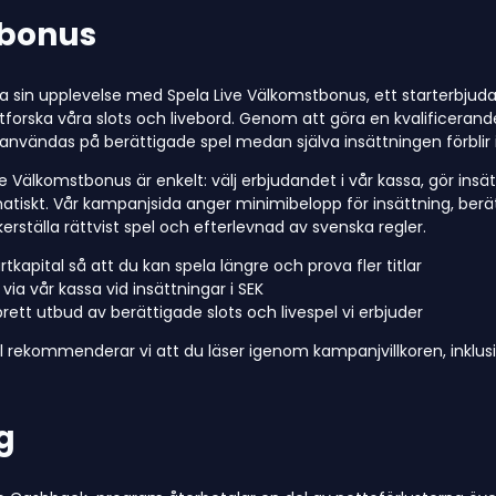
bonus
ta sin upplevelse med Spela Live Välkomstbonus, ett starterbjud
tforska våra slots och livebord. Genom att göra en kvalificerande 
vändas på berättigade spel medan själva insättningen förblir i d
ve Välkomstbonus är enkelt: välj erbjudandet i vår kassa, gör i
tiskt. Vår kampanjsida anger minimibelopp för insättning, berät
kerställa rättvist spel och efterlevnad av svenska regler.
artkapital så att du kan spela längre och prova fler titlar
 via vår kassa vid insättningar i SEK
t brett utbud av berättigade slots och livespel vi erbjuder
ll rekommenderar vi att du läser igenom kampanjvillkoren, inklusi
g