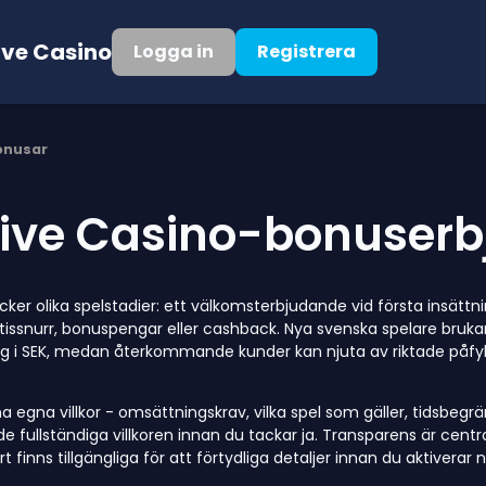
ive Casino
Logga in
Registrera
onusar
Live Casino-bonuser
ker olika spelstadier: ett välkomsterbjudande vid första insätt
issnurr, bonuspengar eller cashback. Nya svenska spelare brukar 
g i SEK, medan återkommande kunder kan njuta av riktade påfy
a egna villkor - omsättningskrav, vilka spel som gäller, tidsbegr
e fullständiga villkoren innan du tackar ja. Transparens är centr
 finns tillgängliga för att förtydliga detaljer innan du aktiverar