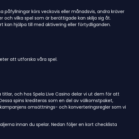
a påfyllningar körs veckovis eller månadsvis, andra kräver
r och vilka spel som är berättigade kan skilja sig åt.
 kan hjälpa till med aktivering eller förtydliganden.
eter att utforska våra spel.
lar, och hos Spela Live Casino delar vi ut dem för att
 Dessa spins krediteras som en del av välkomstpaket,
t kampanjens omsättnings- och konverteringsregler som vi
taljerna innan du spelar. Nedan följer en kort checklista