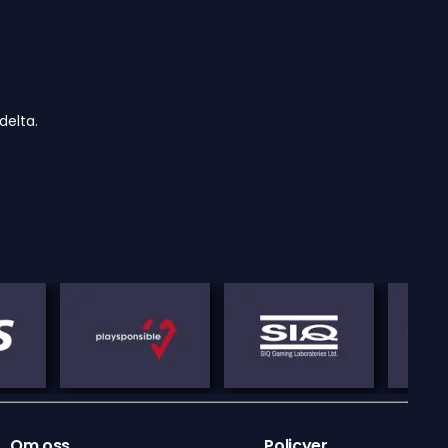
delta.
Om oss
Policyer